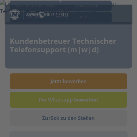
55411 BINGEN (BEI MAINZ)
LÖWEN-SERVICE
UNBEFRISTET
VOLLZEIT
Kundenbetreuer Technischer
Telefonsupport (m|w|d)
Jetzt bewerben
Per Whatsapp bewerben
Zurück zu den Stellen