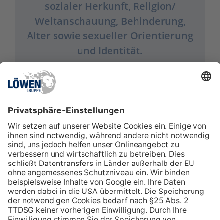
sozialer Herkunft, Religion/
Weltanschauung, Behinderung,
Alter sowie sexueller Orientierung
und Identität.
EXPLORE
LÖWEN-GRUPPE
Stellenangebote
NOVOMATIC Group
Awards
LÖWEN-Gruppe
Benefits
Einkauf
Löwen-Gruppe
E-Invoicing