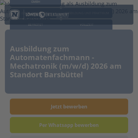
GMBH
22885 BARSBÜTTEL
AUSBILDUNG UND PRAKTIKUM
BEFRISTET
VOLLZEIT
Ausbildung zum
Automatenfachmann -
Mechatronik (m/w/d) 2026 am
Standort Barsbüttel
Jetzt bewerben
Per Whatsapp bewerben