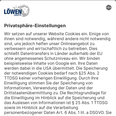
EXPLORE
LÖWEN-GRUPPE
Stellenangebote
NOVOMATIC Group
Awards
LÖWEN-Gruppe
Benefits
Einkauf
Löwen-Gruppe
E-Invoicing
AGB